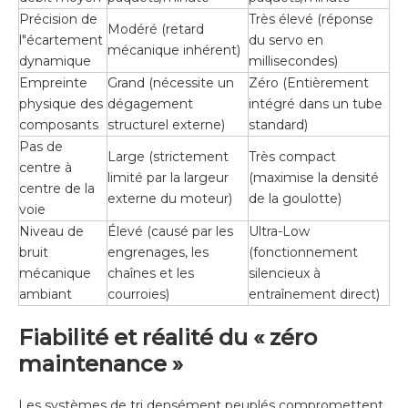
Précision de
Très élevé (réponse
Modéré (retard
l"écartement
du servo en
mécanique inhérent)
dynamique
millisecondes)
Empreinte
Grand (nécessite un
Zéro (Entièrement
physique des
dégagement
intégré dans un tube
composants
structurel externe)
standard)
Pas de
Large (strictement
Très compact
centre à
limité par la largeur
(maximise la densité
centre de la
externe du moteur)
de la goulotte)
voie
Niveau de
Élevé (causé par les
Ultra-Low
bruit
engrenages, les
(fonctionnement
mécanique
chaînes et les
silencieux à
ambiant
courroies)
entraînement direct)
Fiabilité et réalité du « zéro
maintenance »
Les systèmes de tri densément peuplés compromettent