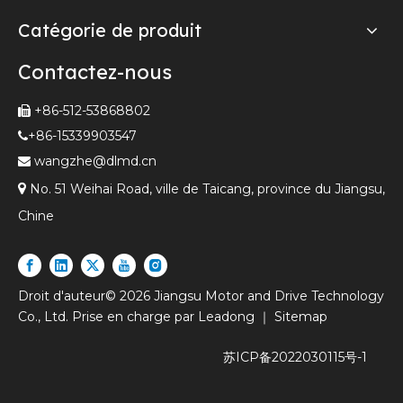
Catégorie de produit
Contactez-nous
+86-512-53868802

+86-15339903547

wangzhe@dlmd.cn


No. 51 Weihai Road, ville de Taicang, province du Jiangsu,
Chine
Droit d'auteur©
2026
Jiangsu Motor and Drive Technology
Co., Ltd. Prise en charge par
Leadong
｜
Sitemap
苏
ICP备2022030115号-1