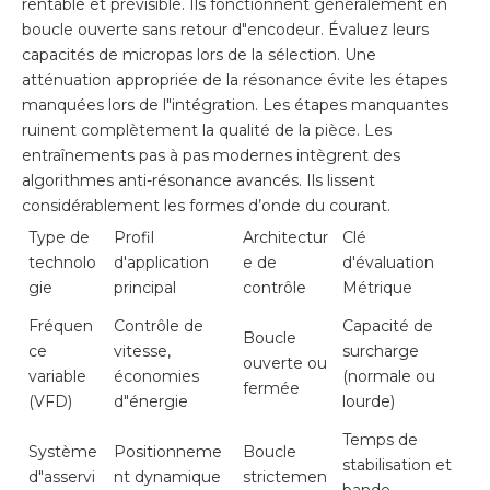
rentable et prévisible. Ils fonctionnent généralement en
boucle ouverte sans retour d"encodeur. Évaluez leurs
capacités de micropas lors de la sélection. Une
atténuation appropriée de la résonance évite les étapes
manquées lors de l"intégration. Les étapes manquantes
ruinent complètement la qualité de la pièce. Les
entraînements pas à pas modernes intègrent des
algorithmes anti-résonance avancés. Ils lissent
considérablement les formes d’onde du courant.
Type de
Profil
Architectur
Clé
technolo
d'application
e de
d'évaluation
gie
principal
contrôle
Métrique
Fréquen
Contrôle de
Capacité de
Boucle
ce
vitesse,
surcharge
ouverte ou
variable
économies
(normale ou
fermée
(VFD)
d"énergie
lourde)
Temps de
Système
Positionneme
Boucle
stabilisation et
d"asservi
nt dynamique
strictemen