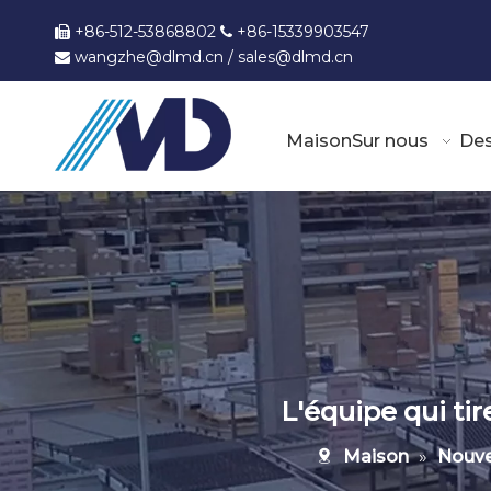
+86-512-53868802
+86-15339903547


wangzhe@dlmd.cn
/
sales@dlmd.c
n

Maison
Sur nous
Des
L'équipe qui ti
Maison
»
Nouve