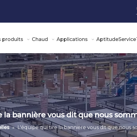
 produits
Chaud
Applications
Aptitude
Service
re la bannière vous dit que nous somm
lles
»
L'équipe qui tire la bannière vous dit que nous 