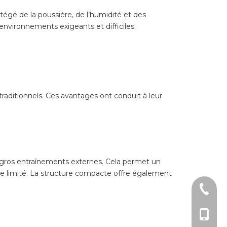
égé de la poussière, de l’humidité et des
environnements exigeants et difficiles.
raditionnels. Ces avantages ont conduit à leur
 de gros entraînements externes. Cela permet un
ce limité. La structure compacte offre également
+ 86-51
+86 - 1