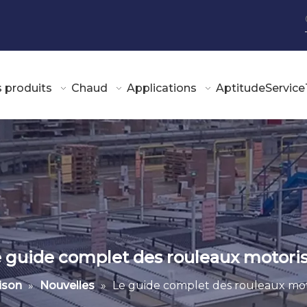
 produits
Chaud
Applications
Aptitude
Service
 guide complet des rouleaux motori
ison
»
Nouvelles
»
Le guide complet des rouleaux mot