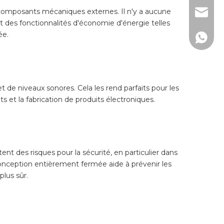
composants mécaniques externes. Il n'y a aucune
lw@dlm
 des fonctionnalités d'économie d'énergie telles
ée.
150267
de niveaux sonores. Cela les rend parfaits pour les
 et la fabrication de produits électroniques.
 des risques pour la sécurité, en particulier dans
conception entièrement fermée aide à prévenir les
plus sûr.