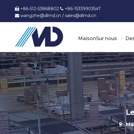
+86-512-53868802
+86-15339903547


wangzhe@dlmd.cn
/
sales@dlmd.c
n

Maison
Sur nous
Des
Le
Ma