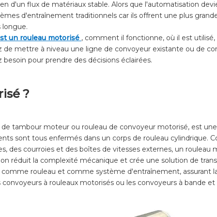
tien d'un flux de matériaux stable. Alors que l'automatisation devi
mes d'entraînement traditionnels car ils offrent une plus grande 
 longue.
est un rouleau motorisé
, comment il fonctionne, où il est utilisé
z de mettre à niveau une ligne de convoyeur existante ou de co
 besoin pour prendre des décisions éclairées.
isé ?
 de tambour moteur ou rouleau de convoyeur motorisé, est une
lements sont tous enfermés dans un corps de rouleau cylindrique
es, des courroies et des boîtes de vitesses externes, un rouleau
on réduit la complexité mécanique et crée une solution de transp
ois comme rouleau et comme système d'entraînement, assurant la
s les convoyeurs à rouleaux motorisés ou les convoyeurs à bande e