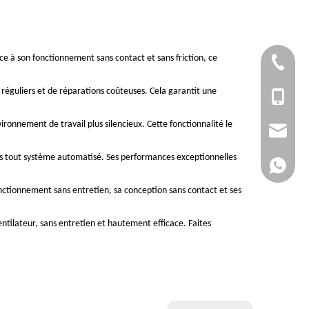
ce à son fonctionnement sans contact et sans friction, ce
+ 86-51
s réguliers et de réparations coûteuses. Cela garantit une
+86 - 1
ironnement de travail plus silencieux. Cette fonctionnalité le
lw@dlm
ns tout système automatisé. Ses performances exceptionnelles
150267
fonctionnement sans entretien, sa conception sans contact et ses
ntilateur, sans entretien et hautement efficace. Faites