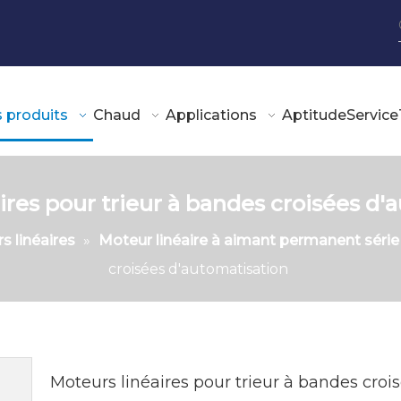
 produits
Chaud
Applications
Aptitude
Service
ires pour trieur à bandes croisées d'
s linéaires
»
Moteur linéaire à aimant permanent séri
croisées d'automatisation
Moteurs linéaires pour trieur à bandes cro