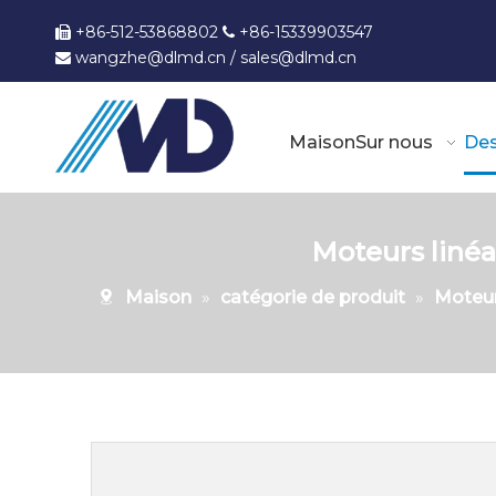
+86-512-53868802
+86-15339903547


wangzhe@dlmd.cn
/
sales@dlmd.c
n

Maison
Sur nous
Des
Moteurs linéa
Maison
»
catégorie de produit
»
Moteur