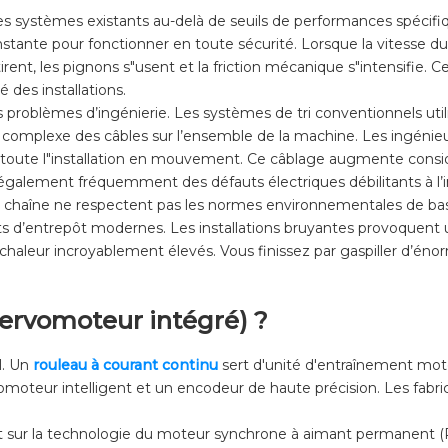
systèmes existants au-delà de seuils de performances spécifiqu
nstante pour fonctionner en toute sécurité. Lorsque la vitesse d
rent, les pignons s"usent et la friction mécanique s"intensifie
 des installations.
roblèmes d’ingénierie. Les systèmes de tri conventionnels utilis
omplexe des câbles sur l’ensemble de la machine. Les ingénieur
s toute l"installation en mouvement. Ce câblage augmente consid
galement fréquemment des défauts électriques débilitants à l’i
par chaîne ne respectent pas les normes environnementales de bas
s d’entrepôt modernes. Les installations bruyantes provoquent u
chaleur incroyablement élevés. Vous finissez par gaspiller d’é
servomoteur intégré) ?
l. Un
rouleau à courant continu
sert d'unité d'entraînement moto
omoteur intelligent et un encodeur de haute précision. Les fabri
ur la technologie du moteur synchrone à aimant permanent (PM