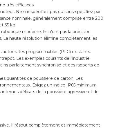
ne très efficaces.
oteur. Ne sur-spécifiez pas ou sous-spécifiez par
uissance nominale, généralement comprise entre 200
t 35 kg.
obotique moderne. Ils n’ont pas la précision
s. La haute résolution élimine complètement les
s automates programmables (PLC) existants.
ntrepôt. Les exemples courants de l'industrie
ns parfaitement synchronisé et des rapports de
es quantités de poussière de carton. Les
nvironnementaux. Exigez un indice IP65 minimum
internes délicats de la poussière agressive et de
massive. Il résout complètement et immédiatement