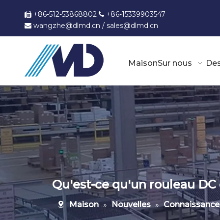
+86-512-53868802
+86-15339903547


wangzhe@dlmd.cn
/
sales@dlmd.c
n

Maison
Sur nous
Des
Qu'est-ce qu'un rouleau DC e
Maison
»
Nouvelles
»
Connaissance