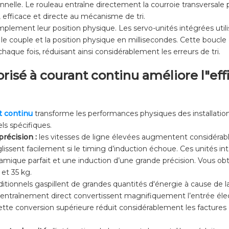
nnelle. Le rouleau entraîne directement la courroie transversale
, efficace et directe au mécanisme de tri.
lement leur position physique. Les servo-unités intégrées utili
r le couple et la position physique en millisecondes. Cette boucle
que fois, réduisant ainsi considérablement les erreurs de tri.
risé à courant continu améliore l"eff
t continu
transforme les performances physiques des installati
ls spécifiques.
récision :
les vitesses de ligne élevées augmentent considérabl
ssent facilement si le timing d’induction échoue. Ces unités in
dynamique parfait et une induction d’une grande précision. Vou
 et 35 kg.
itionnels gaspillent de grandes quantités d'énergie à cause de la
entraînement direct convertissent magnifiquement l’entrée élec
 Cette conversion supérieure réduit considérablement les factures