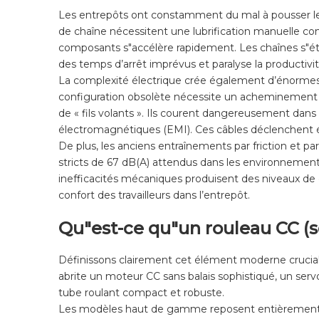
Les entrepôts ont constamment du mal à pousser les 
de chaîne nécessitent une lubrification manuelle co
composants s"accélère rapidement. Les chaînes s"éti
des temps d’arrêt imprévus et paralyse la productivité
La complexité électrique crée également d’énormes p
configuration obsolète nécessite un acheminement c
de « fils volants ». Ils courent dangereusement dan
électromagnétiques (EMI). Ces câbles déclenchent é
De plus, les anciens entraînements par friction et 
stricts de 67 dB(A) attendus dans les environnement
inefficacités mécaniques produisent des niveaux de 
confort des travailleurs dans l’entrepôt.
Qu"est-ce qu"un rouleau CC (
Définissons clairement cet élément moderne crucia
abrite un moteur CC sans balais sophistiqué, un serv
tube roulant compact et robuste.
Les modèles haut de gamme reposent entièrement s