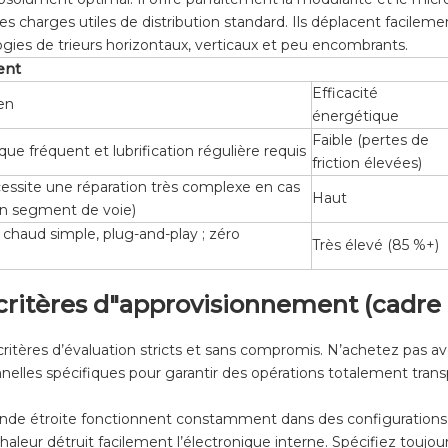
 charges utiles de distribution standard. Ils déplacent facilemen
gies de trieurs horizontaux, verticaux et peu encombrants.
ent
Efficacité
en
énergétique
Faible (pertes de
ue fréquent et lubrification régulière requis
friction élevées)
essite une réparation très complexe en cas
Haut
un segment de voie)
haud simple, plug-and-play ; zéro
Très élevé (85 %+)
critères d"approvisionnement (cadre 
s critères d’évaluation stricts et sans compromis. N’achetez pas
lles spécifiques pour garantir des opérations totalement trans
 bande étroite fonctionnent constamment dans des configuration
eur détruit facilement l’électronique interne. Spécifiez toujou