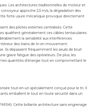
es. Les architectures traditionnelles de moteur et
u convoyeur approche 2,5 m/s, la dégradation des
. Cette forte usure mécanique provoque directement
ent des pilotes externes centralisés. Cette
s qualifient généralement ces câbles tentaculaires
érablement la sensibilité aux interférences
ntérieur des trains de tri en mouvement.
e. Ils dépassent fréquemment les seuils de bruit
ne grave fatigue des opérateurs. De plus, les
normes quantités d’énergie tout en compromettant le
risée tout-en-un spécialement conçue pour le tri. Il
cants emballent le tout en toute sécurité dans un
SM). Cette brillante architecture sans engrenage