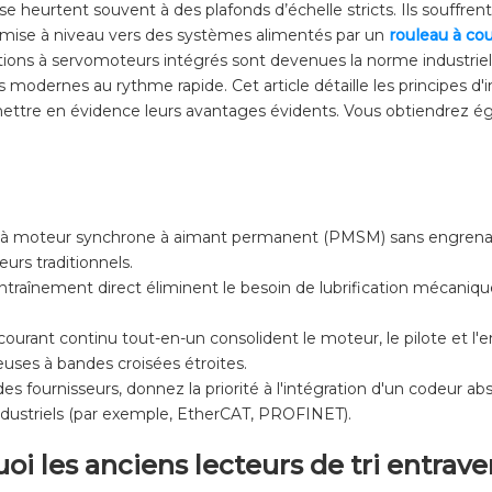
 se heurtent souvent à des plafonds d’échelle stricts. Ils souffr
a mise à niveau vers des systèmes alimentés par un
rouleau à co
ons à servomoteurs intégrés sont devenues la norme industrielle 
 modernes au rythme rapide. Cet article détaille les principes d'
ettre en évidence leurs avantages évidents. Vous obtiendrez é
 CC à moteur synchrone à aimant permanent (PMSM) sans engren
rs traditionnels.
entraînement direct éliminent le besoin de lubrification mécaniqu
courant continu tout-en-un consolident le moteur, le pilote et l'
ieuses à bandes croisées étroites.
 des fournisseurs, donnez la priorité à l'intégration d'un codeur a
ndustriels (par exemple, EtherCAT, PROFINET).
i les anciens lecteurs de tri entraven