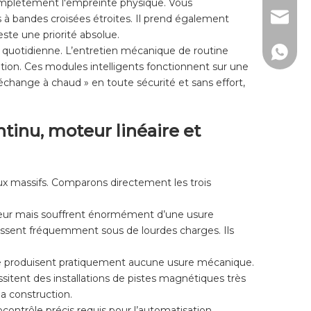
 complètement l'empreinte physique. Vous
lw@dlm
s à bandes croisées étroites. Il prend également
ste une priorité absolue.
n quotidienne. L’entretien mécanique de routine
150267
ation. Ces modules intelligents fonctionnent sur une
change à chaud » en toute sécurité et sans effort,
tinu, moteur linéaire et
ux massifs. Comparons directement les trois
férieur mais souffrent énormément d’une usure
lissent fréquemment sous de lourdes charges. Ils
 ne produisent pratiquement aucune usure mécanique.
essitent des installations de pistes magnétiques très
a construction.
contrôle précis requis pour l’automatisation