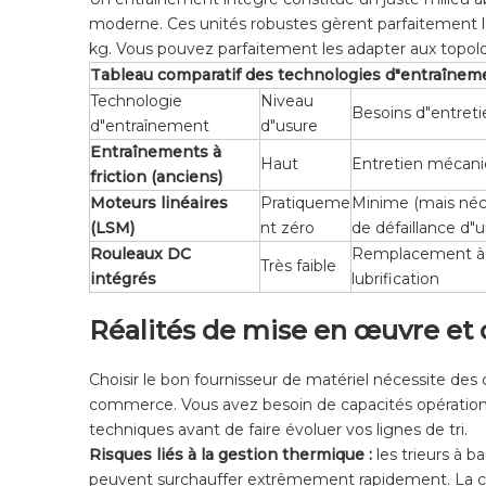
moderne. Ces unités robustes gèrent parfaitement les
kg. Vous pouvez parfaitement les adapter aux topolo
Tableau comparatif des technologies d"entraînem
Technologie
Niveau
Besoins d"entreti
d"entraînement
d"usure
Entraînements à
Haut
Entretien mécaniq
friction (anciens)
Moteurs linéaires
Pratiqueme
Minime (mais néc
(LSM)
nt zéro
de défaillance d"
Rouleaux DC
Remplacement à c
Très faible
intégrés
lubrification
Réalités de mise en œuvre et 
Choisir le bon fournisseur de matériel nécessite de
commerce. Vous avez besoin de capacités opérationne
techniques avant de faire évoluer vos lignes de tri.
Risques liés à la gestion thermique :
les trieurs à
peuvent surchauffer extrêmement rapidement. La chal