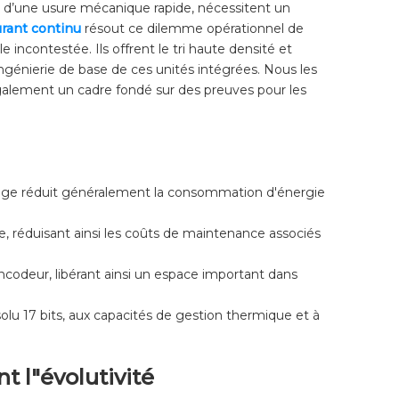
ent d’une usure mécanique rapide, nécessitent un
urant continu
résout ce dilemme opérationnel de
incontestée. Ils offrent le tri haute densité et
ingénierie de base de ces unités intégrées. Nous les
galement un cadre fondé sur des preuves pour les
age réduit généralement la consommation d'énergie
e, réduisant ainsi les coûts de maintenance associés
encodeur, libérant ainsi un espace important dans
bsolu 17 bits, aux capacités de gestion thermique et à
t l"évolutivité