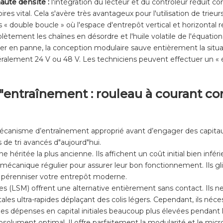
aute densité :
l'intégration du lecteur et du contrôleur réduit
 vital. Cela s'avère très avantageux pour l'utilisation de trieur
 double boucle » où l'espace d'entrepôt vertical et horizontal re
tement les chaînes en désordre et l'huile volatile de l'équatio
omber en panne, la conception modulaire sauve entièrement la situ
alement 24 V ou 48 V. Les techniciens peuvent effectuer un « é
"entraînement : rouleau à courant con
 mécanisme d’entraînement approprié avant d’engager des capita
 de tri avancés d"aujourd"hui.
e héritée la plus ancienne. Ils affichent un coût initial bien in
mécanique régulier pour assurer leur bon fonctionnement. Ils g
 pérenniser votre entrepôt moderne.
s (LSM) offrent une alternative entièrement sans contact. Ils
tales ultra-rapides déplaçant des colis légers. Cependant, ils néc
s dépenses en capital initiales beaucoup plus élevées pendant l
solument optimal. Il offre parfaitement la modularité et le micro