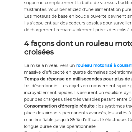
supprime complètement la boîte de vitesses traditio
frustrantes. Vous bénéficiez d’une alimentation pure
Les moteurs de base en boucle ouverte devinent simp
Ils s"appuient sur des codeurs absolus pour surveille
déchargement remarquablement précis des colis à cha
4 façons dont un rouleau moto
croisées
La mise à niveau vers un
rouleau motorisé à couran
massive d’efficacité en quatre domaines opérationne
Temps de réponse en millisecondes pour plus de p
tris désordonnés. Les objets en mouvement rapide gli
incroyablement rapides. Ils assurent un équilibre 
pour des charges utiles très variables pesant entre 0
Consommation d'énergie réduite :
les systèmes trad
place des aimants permanents avancés, les unités à 
manière fiable jusqu'à 85 % d'efficacité électrique.
longue durée de vie opérationnelle.