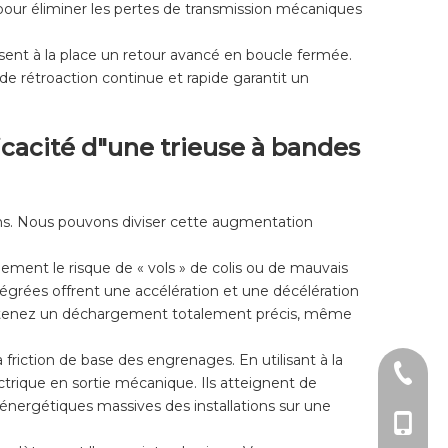
 pour éliminer les pertes de transmission mécaniques
sent à la place un retour avancé en boucle fermée.
 de rétroaction continue et rapide garantit un
icacité d"une trieuse à bandes
ons. Nous pouvons diviser cette augmentation
ement le risque de « vols » de colis ou de mauvais
tégrées offrent une accélération et une décélération
s obtenez un déchargement totalement précis, même
 friction de base des engrenages. En utilisant à la
+ 86-51
trique en sortie mécanique. Ils atteignent de
 énergétiques massives des installations sur une
+86 - 1