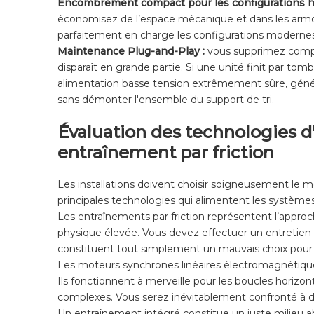
Encombrement compact pour les configurations h
économisez de l’espace mécanique et dans les armoires
parfaitement en charge les configurations modernes «
Maintenance Plug-and-Play :
vous supprimez complè
disparaît en grande partie. Si une unité finit par t
alimentation basse tension extrêmement sûre, génér
sans démonter l'ensemble du support de tri.
Évaluation des technologies d
entraînement par friction
Les installations doivent choisir soigneusement le
principales technologies qui alimentent les systèmes
Les entraînements par friction représentent l’approch
physique élevée. Vous devez effectuer un entretien 
constituent tout simplement un mauvais choix pour
Les moteurs synchrones linéaires électromagnétique
Ils fonctionnent à merveille pour les boucles horizon
complexes. Vous serez inévitablement confronté à de
Un entraînement intégré constitue un juste milieu ab