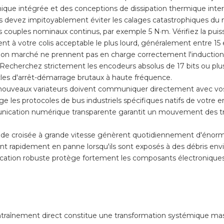
mique intégrée et des conceptions de dissipation thermique inter
s devez impitoyablement éviter les calages catastrophiques du m
es couples nominaux continus, par exemple 5 N·m. Vérifiez la p
 à votre colis acceptable le plus lourd, généralement entre 15 e
on marché ne prennent pas en charge correctement l'induction r
 Recherchez strictement les encodeurs absolus de 17 bits ou plu
les d'arrêt-démarrage brutaux à haute fréquence.
nouveaux variateurs doivent communiquer directement avec vo
 les protocoles de bus industriels spécifiques natifs de votre e
cation numérique transparente garantit un mouvement des trai
ande croisée à grande vitesse génèrent quotidiennement d'énorm
nt rapidement en panne lorsqu'ils sont exposés à des débris e
ication robuste protège fortement les composants électroniques 
 entraînement direct constitue une transformation systémique 