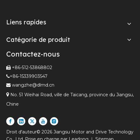
Liens rapides
Catégorie de produit
Contactez-nous
+86-512-53868802

+86-15339903547

wangzhe@dlmd.cn


No. 51 Weihai Road, ville de Taicang, province du Jiangsu,
Chine
Droit d'auteur©
2026
Jiangsu Motor and Drive Technology
Co., Ltd. Prise en charge par
Leadong
｜
Sitemap