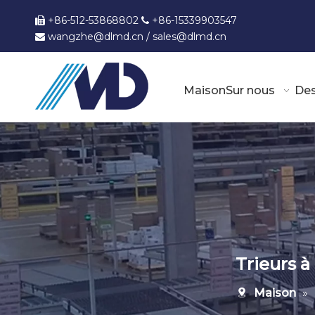
+86-512-53868802
+86-15339903547


wangzhe@dlmd.cn
/
sales@dlmd.c
n

Maison
Sur nous
Des
Trieurs à
Maison
»