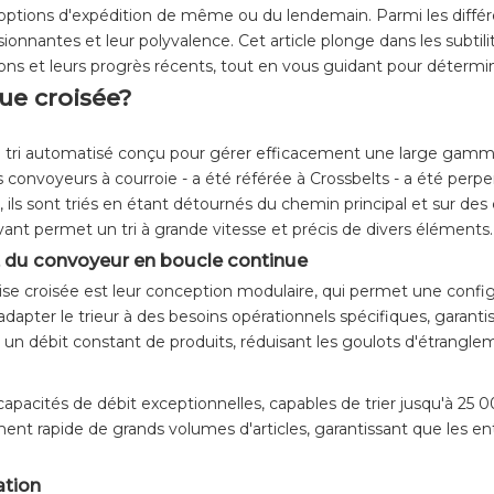
options d'expédition de même ou du lendemain. Parmi les différen
ionnantes et leur polyvalence. Cet article plonge dans les subtilit
ions et leurs progrès récents, tout en vous guidant pour détermin
que croisée?
 tri automatisé conçu pour gérer efficacement une large gamme
convoyeurs à courroie - a été référée à Crossbelts - a été perpe
 ils sont triés en étant détournés du chemin principal et sur d
 permet un tri à grande vitesse et précis de divers éléments.
t du convoyeur en boucle continue
rise croisée est leur conception modulaire, qui permet une configu
pter le trieur à des besoins opérationnels spécifiques, garantiss
n débit constant de produits, réduisant les goulots d'étrangleme
capacités de débit exceptionnelles, capables de trier jusqu'à 25 
ement rapide de grands volumes d'articles, garantissant que les
ation