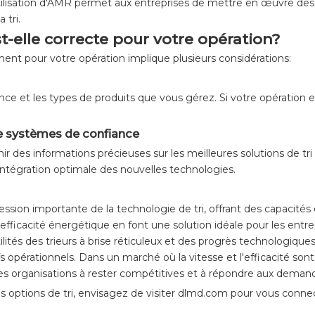
utilisation d'AMR permet aux entreprises de mettre en œuvre des 
 tri.
st-elle correcte pour votre opération?
ement pour votre opération implique plusieurs considérations:
ce et les types de produits que vous gérez. Si votre opération exi
de systèmes de confiance
ir des informations précieuses sur les meilleures solutions de tri
intégration optimale des nouvelles technologies.
ssion importante de la technologie de tri, offrant des capacités 
 efficacité énergétique en font une solution idéale pour les entr
tés des trieurs à brise réticuleux et des progrès technologique
s opérationnels. Dans un marché où la vitesse et l'efficacité sont 
les organisations à rester compétitives et à répondre aux demand
 options de tri, envisagez de visiter
dlmd.com
pour vous connec