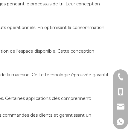
ges pendant le processus de tri. Leur conception
s coûts opérationnels. En optimisant la consommation
tion de l'espace disponible. Cette conception
ité de la machine. Cette technologie éprouvée garantit
+ 86-51
+86 - 1
es. Certaines applications clés comprennent:
lw@dlm
s les commandes des clients et garantissant un
150267