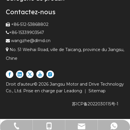
Contactez-nous
+86-512-53868802

+86-15339903547

wangzhe@dlmd.cn


No. 51 Weihai Road, ville de Taicang, province du Jiangsu,
Chine
Droit d'auteur©
2026
Jiangsu Motor and Drive Technology
Co., Ltd. Prise en charge par
Leadong
｜
Sitemap
苏
ICP备2022030115号-1
+ 86-512-53980061
+86 - 15026701859
15026701859
lw@dlmd.cn