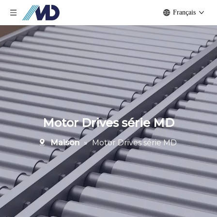
Français
Motor Drives série MD
Maison
»
Motor Drives série MD