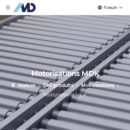
Français
Motorisations MDK
Maison
»
Des produits
»
Motorisations
»
Motorisations MDK