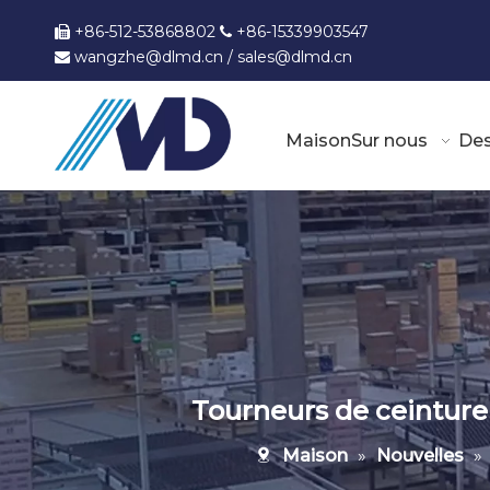
+86-512-53868802
+86-15339903547


wangzhe@dlmd.cn
/
sales@dlmd.c
n

Maison
Sur nous
Des
Tourneurs de ceinture 
Maison
»
Nouvelles
»