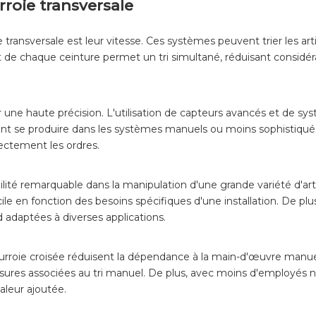
rroie transversale
 transversale est leur vitesse. Ces systèmes peuvent trier les ar
e chaque ceinture permet un tri simultané, réduisant considér
r une haute précision. L'utilisation de capteurs avancés et de s
vent se produire dans les systèmes manuels ou moins sophistiqués
rectement les ordres.
bilité remarquable dans la manipulation d'une grande variété d'art
le en fonction des besoins spécifiques d'une installation. De p
nd adaptées à diverses applications.
courroie croisée réduisent la dépendance à la main-d'œuvre manu
res associées au tri manuel. De plus, avec moins d'employés néces
valeur ajoutée.