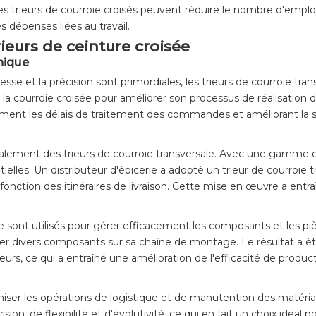
 trieurs de courroie croisés peuvent réduire le nombre d'employés
es dépenses liées au travail.
ieurs de ceinture croisée
nique
se et la précision sont primordiales, les trieurs de courroie tra
a courroie croisée pour améliorer son processus de réalisation d
nt les délais de traitement des commandes et améliorant la sat
galement des trieurs de courroie transversale. Avec une gamme div
ntielles. Un distributeur d'épicerie a adopté un trieur de courroie t
ction des itinéraires de livraison. Cette mise en œuvre a entraî
rsale sont utilisés pour gérer efficacement les composants et les
 trier divers composants sur sa chaîne de montage. Le résultat a
urs, ce qui a entraîné une amélioration de l'efficacité de product
miser les opérations de logistique et de manutention des matériau
ion, de flexibilité et d'évolutivité, ce qui en fait un choix idé