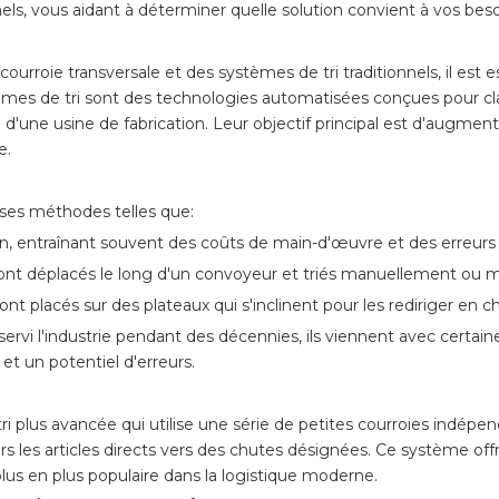
nels, vous aidant à déterminer quelle solution convient à vos beso
 courroie transversale et des systèmes de tri traditionnels, il e
èmes de tri sont des technologies automatisées conçues pour classer
 d'une usine de fabrication. Leur objectif principal est d'augment
e.
rses méthodes telles que:
ain, entraînant souvent des coûts de main-d'œuvre et des erreurs 
 sont déplacés le long d'un convoyeur et triés manuellement ou
nt placés sur des plateaux qui s'inclinent pour les rediriger en c
servi l'industrie pendant des décennies, ils viennent avec certain
t un potentiel d'erreurs.
tri plus avancée qui utilise une série de petites courroies indépe
ers les articles directs vers des chutes désignées. Ce système o
plus en plus populaire dans la logistique moderne.