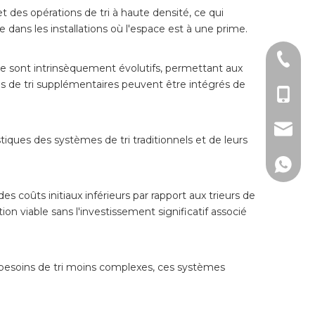
 des opérations de tri à haute densité, ce qui
 dans les installations où l'espace est à une prime.
+ 86-51
ale sont intrinsèquement évolutifs, permettant aux
es de tri supplémentaires peuvent être intégrés de
+86 - 1
lw@dlm
tiques des systèmes de tri traditionnels et de leurs
150267
s coûts initiaux inférieurs par rapport aux trieurs de
on viable sans l'investissement significatif associé
es besoins de tri moins complexes, ces systèmes