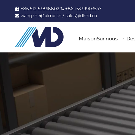
+86-512-53868802
+86-15339903547


wangzhe@dlmd.cn
/
sales@dlmd.c
n

Maison
Sur nous
Des