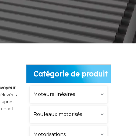
Catégorie de produit
nvoyeur
Moteurs linéaires
 élevées
e après-
tenant,
Rouleaux motorisés
Motorisations