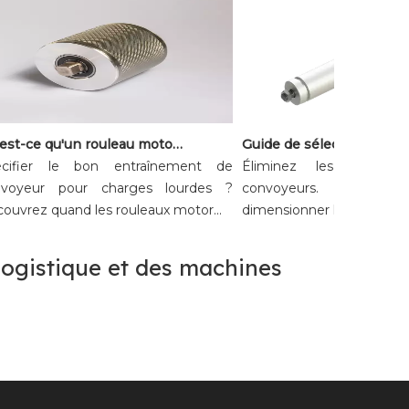
Qu'est-ce qu'un rouleau motorisé à courant alternatif et quand devriez-vous en utiliser un ?
ifier le bon entraînement de
Éliminez les temps d’
oyeur pour charges lourdes ?
convoyeurs. Guide esse
vrez quand les rouleaux motor...
dimensionner les rouleaux mo
 logistique et des machines