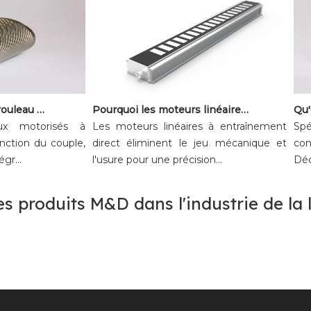
Comment choisir un rouleau motorisé à courant continu pour le tri et l'automatisation des convoyeurs
Pourquoi les moteurs linéaires remplacent la transmission mécanique dans certains systèmes
x motorisés à
Les moteurs linéaires à entraînement
Spéc
tion du couple,
direct éliminent le jeu mécanique et
conv
...
l'usure pour une précision...
Décou
es produits M&D dans l'industrie de la