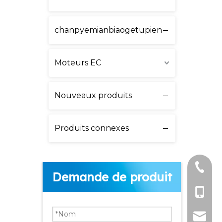
chanpyemianbiaogetupien
Moteurs EC
Nouveaux produits
Produits connexes
+ 86-51
Demande de produit
+86 - 1
lw@dlm