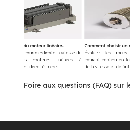
Avantages du moteur linéaire à aimant permanent pour les systèmes de tri à grande vitesse
’usure des courroies limite la vitesse de
Évaluez les rouleau
ri ? Les moteurs linéaires à
courant continu en fonc
ntraînement direct élimine...
de la vitesse et de l'intégr
Foire aux questions (FAQ) sur l