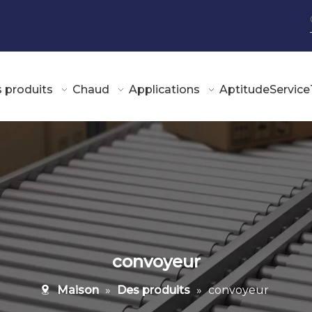
 produits
Chaud
Applications
Aptitude
Service
convoyeur
Maison
»
Des produits
»
convoyeur